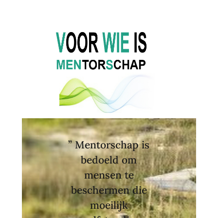
” Mentorschap is
bedoeld om
mensen te
beschermen die
moeilijk