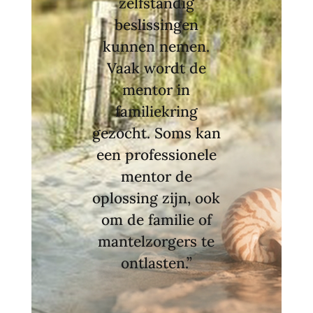
zelfstandig
beslissingen
kunnen nemen.
Vaak wordt de
mentor in
familiekring
gezocht. Soms kan
een professionele
mentor de
oplossing zijn, ook
om de familie of
mantelzorgers te
ontlasten.”