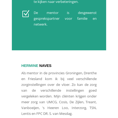
te kijken naar verbeteringen.
Z
De mentor is desgewenst
gesprekspartner voor familie en
netwerk.
HERMINE
NAVES
Als mentor in de provincies Groningen, Drenthe
en Friesland kom ik bij veel verschillende
zorginstellingen over de vloer. Zo kan de zorg
van de verschillende instellingen goed
vergeleken worden. Mijn cliënten krijgen onder
meer zorg van UMCG, Cosis, De Zijlen, Treant,
Vanboeijen, ’s Heeren Loo, Interzorg, TSN,
Lentis en FPC DR. S. van Mesdag.